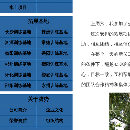
水上项目
拓展基地
上周六，我参加了公司
长沙训练基地
株洲训练基地
这次安排的拓展项目基
湘潭训练基地
常德训练基地
助，相互团结，相互信
益阳训练基地
岳阳训练基地
在整个一天的新员工户
郴州训练基地
衡阳训练基地
的条件下，翻越4.5米
心，目标一致，互相帮
怀化训练基地
娄底训练基地
的团队合作精神和集体
邵阳训练基地
永州训练基地
关于腾势
公司简介
企业文化
荣誉资质
组织结构