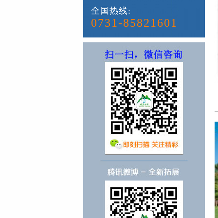
全国热线:
0731-85821601