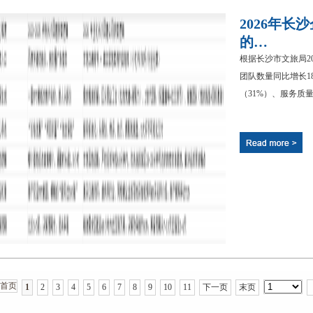
2026年
的…
根据长沙市文旅局2
团队数量同比增长1
（31%）、服务质量
首页
1
2
3
4
5
6
7
8
9
10
11
下一页
末页