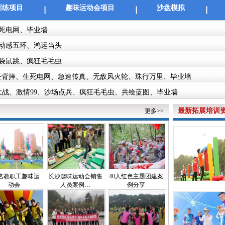
训练项目
趣味运动会项目
沙盘模拟
死电网、毕业墙
动感五环、鸿运当头
袋鼠跳、疯狂毛毛虫
任背摔、生死电网、急速传真、无敌风火轮、珠行万里、毕业墙
战、激情99、沙场点兵、疯狂毛毛虫、共绘蓝图、毕业墙
最新拓展培训
更多>>
0名教职工趣味运
长沙趣味运动会销售
40人红色主题团建案
动会
人员案例…
例分享