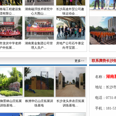
格瑞工程建设集
湖南磁浮技术研究中
长沙高途外贸公司趣
团有限公…
心大围山…
味运动会…
市龙伏中学老师
湖南黄金集团公司管
房地产公司石牛寨定
户外拓展…
理人员户…
向寻宝团…
联系腾势长沙
更多>>
湖南
名称：
地址：长沙市
电话：0731-8
御景林山庄拓展
株洲华亿山庄拓展训
长沙龙头井农庄拓展
训练基地…
练基地
训练基地…
手机：181-