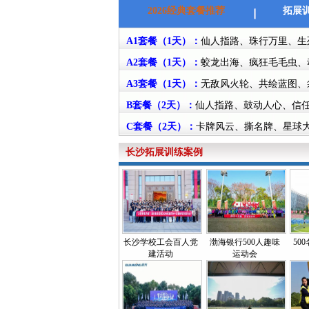
2026经典套餐推荐
拓展
A1套餐（1天）：
仙人指路、珠行万里、生
A2套餐（1天）：
蛟龙出海、疯狂毛毛虫、
A3套餐（1天）：
无敌风火轮、共绘蓝图、
B套餐（2天）：
仙人指路、鼓动人心、信
C套餐（2天）：
卡牌风云、撕名牌、星球大
长沙拓展训练案例
长沙学校工会百人党
渤海银行500人趣味
50
建活动
运动会