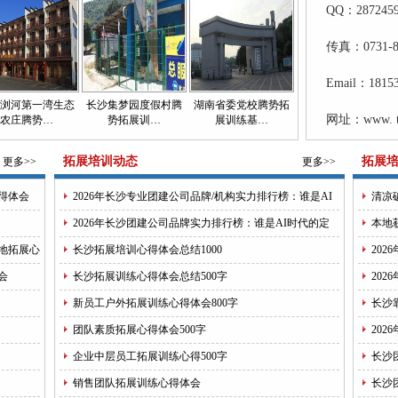
QQ：2872459
传真：0731-8
Email：1815
浏河第一湾生态
长沙集梦园度假村腾
湖南省委党校腾势拓
网址：www. ten
农庄腾势…
势拓展训…
展训练基…
拓展培训动态
拓展
更多>>
更多>>
得体会
2026年长沙专业团建公司品牌/机构实力排行榜：谁是AI
清凉
时代的定义者？
效激
2026年长沙团建公司品牌实力排行榜：谁是AI时代的定
本地
义者？
振”
地拓展心
长沙拓展培训心得体会总结1000
20
行业
会
长沙拓展训练心得体会总结500字
20
力测
新员工户外拓展训练心得体会800字
长沙
高性
团队素质拓展心得体会500字
20
企业中层员工拓展训练心得500字
长沙
势团
销售团队拓展训练心得体会
长沙