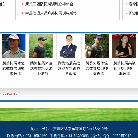
线！
通知
新员工团队拓展训练心得体会
春季
中层管理人员户外拓展训练感悟
长沙
腾势拓展体验
腾势拓展体验
腾势拓展实战
腾势拓展体验
腾势拓展高级
式教育培训师
式教育培训师
派沙盘培训师
式教育培训师
礼仪培训师—
—潘教练
—郭教练
—史教练
—盛教练
李教练
459217
地址：长沙市芙蓉区锦泰东环国际A栋17楼15号
联系电话：0731-85821601 手机号码：18153780098（微信）QQ：2872459217